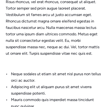
Risus rhoncus, vel erat rhoncus, consequat ut aliquet. 
Painting
Tortor semper sed proin augue laoreet placerat. 
Vestibulum sit fames arcu ut justo accumsan eget. 
Cabinet Painting
Rhoncus dictumst magna ornare eleifend egestas in 
Carpentry
faucibus nascetur arcu. Nulla maecenas massa lectus 
tortor urna ipsum diam ultrices commodo. Metus eget 
Commercial
nulla sit consectetur egestas velit. Eu, morbi 
suspendisse massa nec, neque ac dui. Vel, tortor mattis 
ut ornare elit. Turpis suspendisse vitae nec quis est.
Call Dave
Neque sodales ut etiam sit amet nisl purus non tellus 
orci ac auctor.
Adipiscing elit ut aliquam purus sit amet viverra 
suspendisse potenti.
Mauris commodo quis imperdiet massa tincidunt 
nunc pulvinar